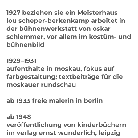
1956–1969 mitverantwortlich in der
gestaltung der großen berliner
kunstausstellung
ab 1957 übernimmt sie nach dem tod
ihres mannes dessen
aufgabenbereich der farbgestaltung
in der berliner architekturszene
kinderheim otto bartning
berliner philharmonie und berliner
staatsbibliothek, hans scharoun
bauten von walter gropius
flughafengebäude berlin tegel
Ausführliche Biografie mit Fokus auf den
Kinderbüchern: Barbara Murken, Die magische
Bilderwelt der Bauhaus-Künstlerin Lou Scheper-
Berkenkamp. Aus: Das Bücherschloss, 2009.