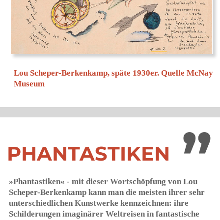
T. Lux Feininger, Pantomime with Figures and
Translucent Walls Performed by Lou Scheper and
Werner Siedhoff, © T. Lux Feininger. Source: Harvard
Art Museum​
Ab 1922 begann sie, ihre Freunde mit einfallsreichen,
humorvollen »Bilderbriefen« zu erfreuen, in denen auch
ihre sprachliche Begabung sichtbar wird. Es sind
überwiegend Glück- und Genesungswünsche, auch
Reisegrüße, bei denen neben kolorierten Zeichnungen –