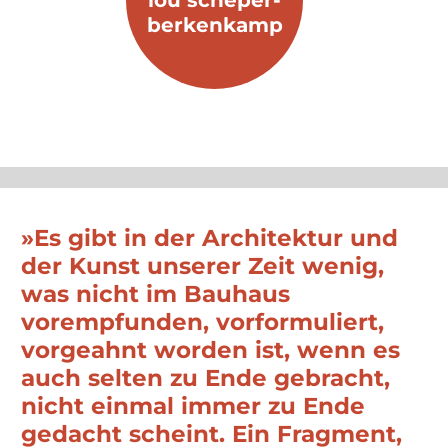
”
PHANTASTIKEN
»Phantastiken« - mit dieser Wortschöpfung von Lou
Scheper-Berkenkamp kann man die meisten ihrer sehr
unterschiedlichen Kunstwerke kennzeichnen: ihre
Schilderungen imaginärer Weltreisen in fantastische
Länder, ihre Bilderbogen, die in himmlische Gefilde
führen, ihre Kinderbücher, in denen unglaubliche
Abenteuer geschildert werden, aber auch viele ihrer nur
auf den ersten Blick naturalistisch erscheinenden
farbigen Bilder der Nachkriegszeit. Es sind Phantastiken
einer Bauhäuslerin, die möglich wurden, weil am
Bauhaus neben systematischen Untersuchungen zu
Funktionen, Farben, Formen und Materialien durchaus –
nach Lou Schepers eigenen Worten – »die schöpferischen
Eigenschaften phantasiebegabter Persönlichkeiten
sorgfältig gepflegt und Spiele ernst genommen« wurden.
[...]
Lou Scheper-Berkenkamp hat nicht
nur die Gründerjahre des Weimarer
Bauhauses miterlebt, an dem sie
zwischen 1920 und 1922 Schülerin von
Lyonel Feininger, Paul Klee und Georg