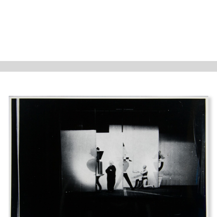
Aus: Architecture and
Color​, Hinnerk Scheper
and Lou Scheper-
Berkenkamp. Originally
published in Maliarnoe
Delo, nos. 1–2 (1930)
University of Chicago
Press Journals​
Daneben lies Lou Scheper ihrer Fantasie freien Lauf
beim Erfinden skurriler Lebewesen, Geister und
Gespenster, die sie, mit feiner Feder gezeichnet,
zurückhaltend kolorierte – darunter ein »Zoo-lou-
gischer Garten« sowie ein Vorschlag an die Natur, sich
zu normieren und einen zusammenklappbaren,
zweidimensionalen Menschentypen zu schaffen. Ihren
Kindern schickte sie ähnlich gestaltete Blätter mit
Figuren aus Zirkus und Jahrmarkt und Bezeichnungen,
die Wortspielereien enthielten, die sie vermutlich noch
nicht verstehen konnten. Sie zeichnete ihnen auch das
Bilderbuch von Jan und Jon, die per Schiff eine