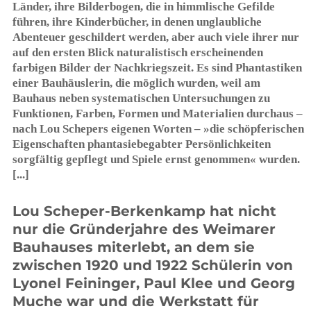
manchmal auch Collagen – die Schrift ein wesentliches
Gestaltungsmerkmal darstellt.
Schon seit ihrer Kindheit von der Atmosphäre der
Jahrmärkte, der Zirkuswelt und des Theaters fasziniert
und durch ihre Arbeit an der Bauhausbühne sowie einen
dreimonatigen Aufenthalt in Ascona angeregt, malte sie
Bilder aus diesen Bereichen, die in der Schwerelosigkeit
einiger Figuren an Arbeiten von Marc Chagall erinnern,
andere durch wechselnde Perspektiven und die Statik der
Personen eher an naive Malerei.
Zwischen 1929 und 1931 wurde ihr Leben am Bauhaus
durch zwei längere Aufenthalte in Moskau unterbrochen,
wohin ihr Mann als Spezialist für Farbe in der
Architektur berufen worden war. Sie unterstützte ihn bei
seinen vielfältigen Aufgaben und schrieb für die
deutschsprachige Moskauer Rundschau kritische
Kommentare zu kulturellen Ereignissen. Außerdem
fertigte sie ausdrucksstarke Tuscheskizzen von
Menschen in Moskaus Straßen an, die sie später teilweise
zu Bildern mit Gruppen von Personen mit
karikaturistisch dargestellten Gesichtern in
ungewöhnlichen Ausschnitten ausarbeitete. Dabei, wie
auch bei verschiedenen Häuserbildern und späteren
Arbeiten, stellen Experimente mit Farben und deren
Auftrag auf die Bildflache ihre in der Wandmalerei
erworbenen Kenntnisse unter Beweis.