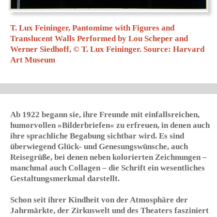
Abenteuerreise antreten – ein Thema, das Lou Scheper
1946/47 wieder aufgriff, variierte und zu einem
Kinderbuch ausarbeitete. Es wurde – zusammen mit drei
weiteren kleinen Bildgeschichten – 1948 veröffentlicht.
Mit ihren ideensprühenden,
unsentimentalen und nur in
begrenztem Umfang belehrenden
Kinderbüchern schuf sie eine Gattung,
in der Wort und Bild eine Einheit
darstellen – ähnlich wie bei ihren
»Bilderbogen«, die sie im selben Jahr
unter dem Titel »Luftpost der Seligen«
bei ihrer ersten Einzelausstellung in
Rudolstadt zeigen konnte. Die
humorvollen Unterschriften erläutern
jeweils eine zugehörige Zeichnung, auf
der himmlische und irdische Wesen
der verschiedensten Epochen
zusammentreffen, wodurch eine
überraschende Konfusion entsteht. Als
Mittler zwischen Dies- und Jenseits
betrachtete sie »Vogel und sonstige
Flügelwesen«, die sie überwiegend in