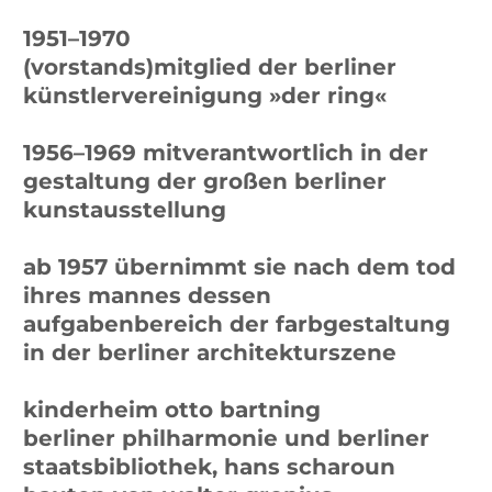
die Illustratorin
lou scheper-
berkenkamp
»Es gibt in der Architektur und
der Kunst unserer Zeit wenig,
was nicht im Bauhaus
vorempfunden, vorformuliert,
vorgeahnt worden ist, wenn es
auch selten zu Ende gebracht,
nicht einmal immer zu Ende
gedacht scheint. Ein Fragment,
ohne Zweifel, dieses unser nun
schon legendäres Bauhaus,