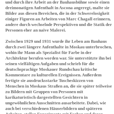
minutiös gestrichelten, schwarz-
weißen Federzeichnungen darstellte.
Neben diesen Arbeiten malte sie seit den 1950er Jahren
viele auf den ersten Blick naturalistisch wirkende Bilder.
Da sieht man in diffuses Licht getauchte, verlassene
Häuser in menschenleeren Straßen, die wie Kulissen
wirken. Einsame Strände mit Architekturrelikten und
Schiffswracks könnten das Ende der Welt darstellen,
wären da nicht am Himmel zartfarbige, kristalline
Gebilde, die entweder auf außerirdische Gefilde
verweisen oder aber die Hoffnung auf eine bessere Welt
wecken sollen. Damit lässt Lou Scheper Sehnsüchte der
Romantik wieder aufleben, und es gelingt ihr, den
Betrachter zu eigenen Interpretationen anzuregen.
Viele dieser Arbeiten waren auf Ausstellungen der
Nachkriegszeit zu sehen - vor allem in Berlin, wohin die
Familie 1934 umgezogen war und wo Hinnerk Scheper
unmittelbar nach Kriegsende zum Landeskonservator
ernannt wurde.
Lou Scheper konnte sich neben einer anspruchsvollen
Haushaltsführung, der Betreuung ihrer drei Kinder und
der Pflege eines wachsenden Freundeskreises bald auch
an der Wiederbelebung des Ausstellungswesens in Berlin
beteiligen. Sie trat dem Berufsverband Bildender