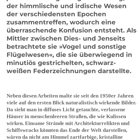
Lou Scheper-Berkenkamp und Joost Schmidt bei eineem
Kostümfest am Bauhaus, circa 1929. Unbekannter
Fotograf. Quelle: Harvard Art Museum
s
Briefe an Marie-Luise
Betlheim 1922–1936
Marie-Luise Betlheim (geb. Morgenroth) lebte in ihrer
Jugend in Weimar und hatte regen Kontakt zu den
Studenten und Lehrern des Bauhauses.​ Die
Korrespondenz zeugt von der Freundschaft der beiden
Frauen.