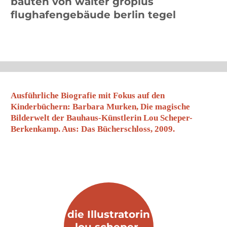
verklärt durch den Reiz des
Unvollendeten.«
Lou Scheper, Rückschau 1971
Lou Scheper-Berkenkamp, späte 1930er. Quelle McNay
Museum​