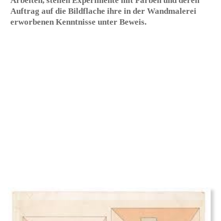
Künstler bei, wurde in dessen Vorstand tätig und
betreute die in der Regel alljährlich stattfindende Große
Berliner und Juryfreie Kunstausstellung. Nach dem
frühen Tod ihres Mannes im Jahr 1957 befasste sie sich
wieder mit architektonischen Farbgestaltungen wie zum
Beispiel in der Berliner Philharmonie von Hans
Scharoun und in der von Walter Gropius entworfenen
Ganztagsschule mit Kindergarten in Berlin-Rudow. Ihre
Farbgebung in der Berliner Staatsbibliothek war noch
nicht abgeschlossen, als sie im April 1976 überraschend
starb.
Renate Scheper