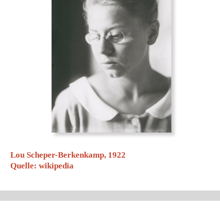
Lou Scheper-Berkenkamp, 1922
Quelle: wikipedia
lou scheper-berkenkamp
(1901–1976)
geboren in wesel
gymnasium/abitur
1920
bauhaus weimar
werkstatt für wandmalerei
1922 heiratet sie hinnerk scheper
das ehepaar verlässt das bauhaus
erste Bilder-Briefe »Phantastiken«