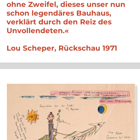
Muche war und die Werkstatt für
Wandmalerei besuchte, sondern
arbeitete später auch an der von Oskar
Schlemmer geleiteten Bühne am
Bauhaus Dessau.
Dorthin war ihr Mann,
Hinnerk Scheper, 1925 als Leiter der
Werkstatt für Wandmalerei berufen
worden. Ihre frühen künstlerischen
Arbeiten sind deutlich von
verschiedenen Bauhausmeistern, vor
allem von Paul Klee, beeinflusst und
zeigen ihren bereits damals und später
immer wieder auftauchenden Wunsch,
Traumwelten sichtbar werden zu
lassen.