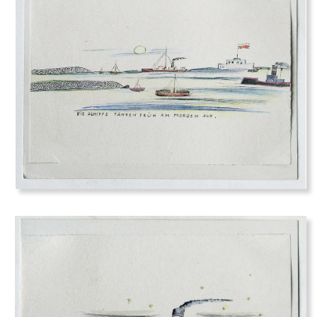
Bildquelle
Lou für Marie-Luise:
Rosen, Tulpen, Nelken,
alle 3 verwelken
Marmor, Stahl und Eisen bricht
Aber unsre Freundschaft nicht!
Unsre Freundschaft bleibt bestehn