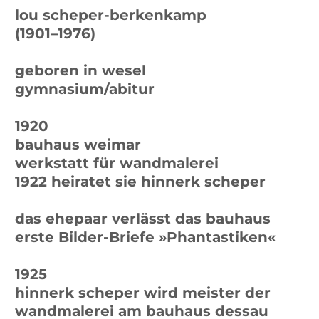
1925
hinnerk scheper wird meister der
wandmalerei am bauhaus dessau
1927 beziehen sie ein Meisterhaus
lou scheper-berkenkamp arbeitet in
der bühnenwerkstatt von oskar
schlemmer, vor allem im kostüm- und
bühnenbild
1929–1931
aufenthalte in moskau, fokus auf
farbgestaltung; textbeiträge für die
moskauer rundschau
ab 1933 freie malerin in berlin
ab 1948
veröffentlichung von kinderbüchern
im verlag ernst wunderlich, leipzig
1951–1970
(vorstands)mitglied der berliner
künstlervereinigung »der ring«