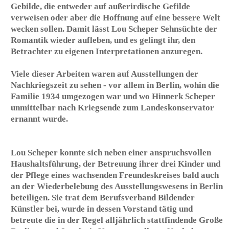
Marie-Luise Betlheim und Lou Scheper-
Berkenkamp. Sammlung Marie-Luise Betlheim, MSU
Zagreb | © Nachlass Scheper