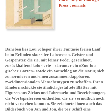
Phantastiken: Die Bauhäuslerin Lou Scheper-Berkenkamp
- Folder​ B
auhausarchiv. Quelle: www.vordemberge-
gildewart.de
»Wir malten und spritzten
in Gemeinschaftsarbeit [...]